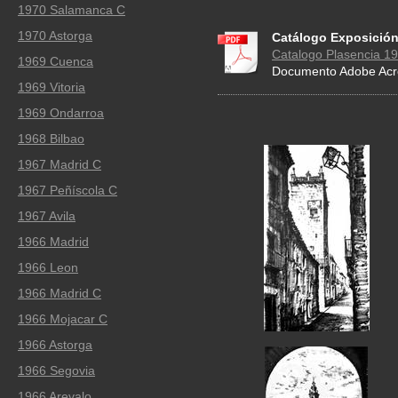
1970 Salamanca C
1970 Astorga
Catálogo Exposición
Catalogo Plasencia 19
1969 Cuenca
Documento Adobe Acro
1969 Vitoria
1969 Ondarroa
1968 Bilbao
1967 Madrid C
1967 Peñíscola C
1967 Avila
1966 Madrid
1966 Leon
1966 Madrid C
1966 Mojacar C
1966 Astorga
1966 Segovia
1966 Arevalo