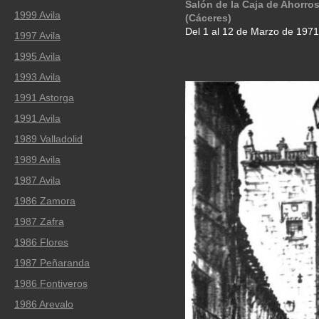
Salón de la Caja de Ahorro
1999 Avila
(Cáceres)
Del 1 al 12 de Marzo de 1971
1997 Avila
1995 Avila
1993 Avila
1991 Astorga
1991 Avila
1989 Valladolid
1989 Avila
1987 Avila
1986 Zamora
1987 Zafra
1986 Flores
1987 Peñaranda
1986 Fontiveros
1986 Arevalo