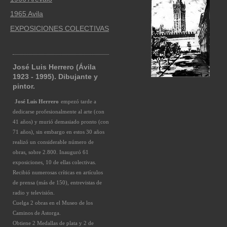
1965 Avila
EXPOSICIONES COLECTIVAS
José Luis Herrero (Ávila
1923 - 1995). Dibujante y
pintor.
José Luis Herrero
empezó tarde a
dedicarse profesionalmente al arte (con
41 años) y murió demasiado pronto (con
71 años), sin embargo en estos 30 años
realizó un considerable número de
obras, sobre 2.800. Inauguró 61
exposiciones, 10 de ellas colectivas.
Recibió numerosas críticas en artículos
de prensa (más de 150), entrevistas de
radio y televisión.
Cuelga 2 obras en el Museo de los
Caminos de Astorga.
Obtiene 2 Medallas de plata y 2 de