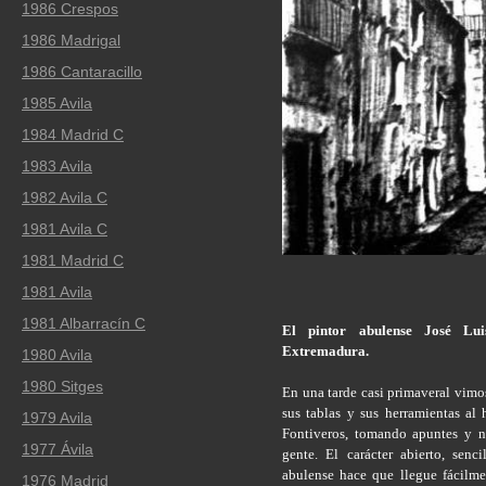
1986 Crespos
1986 Madrigal
1986 Cantaracillo
1985 Avila
1984 Madrid C
1983 Avila
1982 Avila C
1981 Avila C
1981 Madrid C
1981 Avila
1981 Albarracín C
El pintor abulense José Lui
Extremadura.
1980 Avila
1980 Sitges
En una tarde casi primaveral vimos
sus tablas y sus herramientas al
1979 Avila
Fontiveros, tomando apuntes y n
1977 Ávila
gente. El carácter abierto, senc
abulense hace que llegue fácilme
1976 Madrid