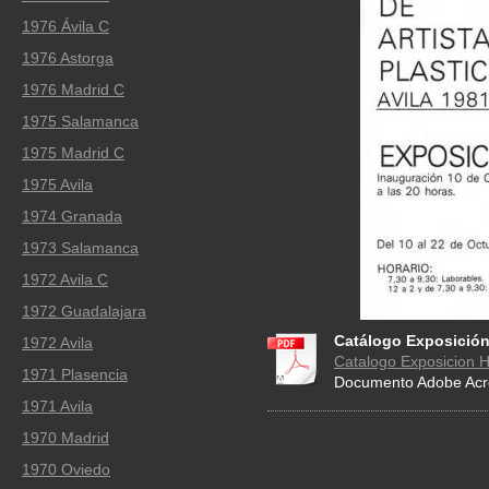
1976 Ávila C
1976 Astorga
1976 Madrid C
1975 Salamanca
1975 Madrid C
1975 Avila
1974 Granada
1973 Salamanca
1972 Avila C
1972 Guadalajara
Catálogo Exposición
1972 Avila
Catalogo Exposicion He
1971 Plasencia
Documento Adobe Acro
1971 Avila
1970 Madrid
1970 Oviedo