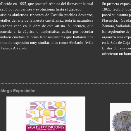
allecido en 1995, que practicó técnica del flomaster la cual
Su primera exposi
cabó por convertirse y evolucionar hasta el grabado.
1965, recibió bue
aisajes abulenses, rincones de Castilla pueblos desiertos,
paseó su pintura p
etalles del arte de la meseta castellana,.. toda la naturaleza
Plasencia, Guada
ictórica cabe en la obra de este artista. Su técnica, que
Zamora, Valladoli
ecuerda a la cúprica o maderística, acaba por recordar
En septiembre de 
ambién cuadros de otros famosos autores que hallaron una
organizó una expo
orma de expresión muy similar, tales como Abelardo Ávila
en la Sala de Caja
 Posada Alvarado.
El día 30, sus co
ofrecieron un home
tálogo Exposición