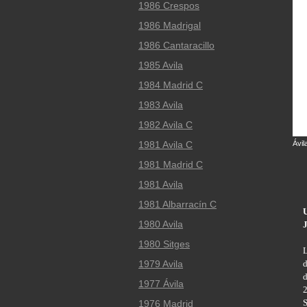
1986 Crespos
1986 Madrigal
1986 Cantaracillo
1985 Avila
1984 Madrid C
1983 Avila
1982 Avila C
Ávil
1981 Avila C
1981 Madrid C
1981 Avila
1981 Albarracín C
U
1980 Avila
J
1980 Sitges
L
d
1979 Avila
d
1977 Ávila
2
S
1976 Madrid