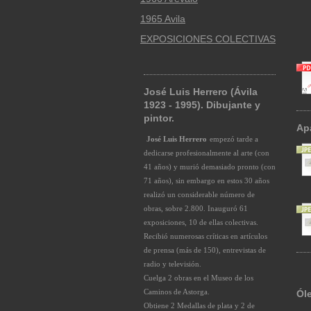
1965 Avila
EXPOSICIONES COLECTIVAS
José Luis Herrero (Ávila
1923 - 1995). Dibujante y
pintor.
Ap
José Luis Herrero
empezó tarde a
dedicarse profesionalmente al arte (con
41 años) y murió demasiado pronto (con
71 años), sin embargo en estos 30 años
realizó un considerable número de
obras, sobre 2.800. Inauguró 61
exposiciones, 10 de ellas colectivas.
Recibió numerosas críticas en artículos
de prensa (más de 150), entrevistas de
radio y televisión.
Cuelga 2 obras en el Museo de los
Caminos de Astorga.
Ól
Obtiene 2 Medallas de plata y 2 de