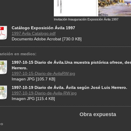
Invitación Inauguración Exposición Ávila 1997
Catálogo Exposición Ávila 1997
1997 Avila Catalogo.pdf
Documento Adobe Acrobat [730.0 KB]
arición en medios:
1997-10-15 Diario de Ávila.Una muestra pictórica ofrece, d
Herrero.
1997-10-15-Diario-de-AvilaRW.jpg
Imagen JPG [105.7 KB]
1997-10-19 Diario de Ávila. Ávila según José Luis Herrero.
1997-10-19-Diario-de-Avila-RW.jpg
Imagen JPG [115.4 KB]
Obra expuesta
eo