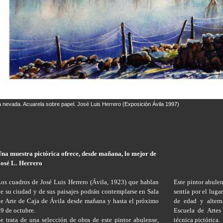
a nevada. Acuarela sobre papel. José Luis Herrero (Exposición Ávila 1997)
na muestra pictórica ofrece, desde mañana, lo mejor de
osé L.
Herrero
os cuadros de José Luis Herrero (Ávila, 1923) que hablan
Este pintor abulen
e su ciudad y de sus paisajes podrán contemplarse en Sala
sentía por el luga
e Arte de Caja de Ávila desde mañana y hasta el próximo
de edad y altern
9 de octubre.
Escuela de Artes
e trata de una selección de obra de este pintor abulense,
técnica pictórica.