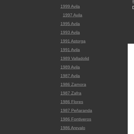
1999 Avila
1997 Avila
1995 Avila
1993 Avila
1991 Astorga
1991 Avila
1989 Valladolid
1989 Avila
1987 Avila
1986 Zamora
1987 Zafra
1986 Flores
1987 Peñaranda
1986 Fontiveros
1986 Arevalo