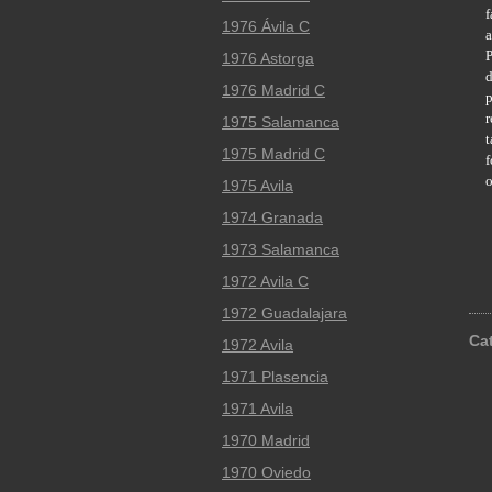
f
1976 Ávila C
a
P
1976 Astorga
d
1976 Madrid C
p
r
1975 Salamanca
t
1975 Madrid C
f
o
1975 Avila
1974 Granada
1973 Salamanca
1972 Avila C
1972 Guadalajara
Ca
1972 Avila
1971 Plasencia
1971 Avila
1970 Madrid
1970 Oviedo